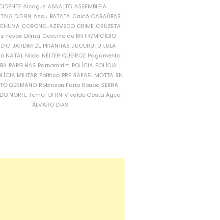
CIDENTE
Alcaçuz
ASSALTO
ASSEMBLEIA
ATIVA DO RN
Assu
BATATA
Caicó
CARAÚBAS
CHUVA
CORONEL AZEVEDO
CRIME
CRUZETA
is novos
Dilma
Governo do RN
HOMICÍDIO
NDIO
JARDIM DE PIRANHAS
JUCURUTU
LULA
ró
NATAL
Nilda
NÉLTER QUEIROZ
Pagamento
ÍBA
PARELHAS
Parnamirim
POLÍCIA
POLÍCIA
LÍCIA MILITAR
Política
PRF
RAFAEL MOTTA
RN
RTO GERMANO
Robinson Faria
Roubo
SERRA
DO NORTE
Temer
UFRN
Vivaldo Costa
Água
ÁLVARO DIAS