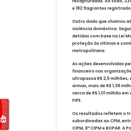
recapturadas. Ao todo, 33
e 182 flagrantes registrado
Outro dado que chamou at
violência doméstica. Segu
detidas com base na Lei Ma
proteção às vítimas e com
metropolitana.
As ações desenvolvidas p
financeiro nas organizaçõe
ultrapassa R$ 2,5 milhões,
armas, mais de R$ 1,39 mil
cerca de R$ 1,01 milhão em
FIPE.
Os resultados refletem o 
subordinadas ao CPM, entre 
CIPM, 8ª CIPM e BOPAR. A P