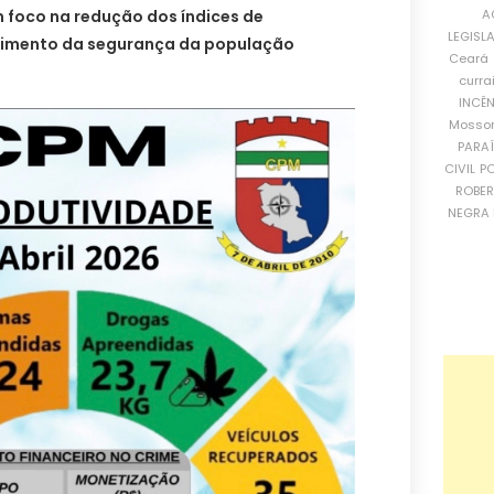
A
 foco na redução dos índices de
LEGISL
ecimento da segurança da população
Ceará
curra
INCÊ
Mosso
PARA
CIVIL
PO
ROBE
NEGRA 