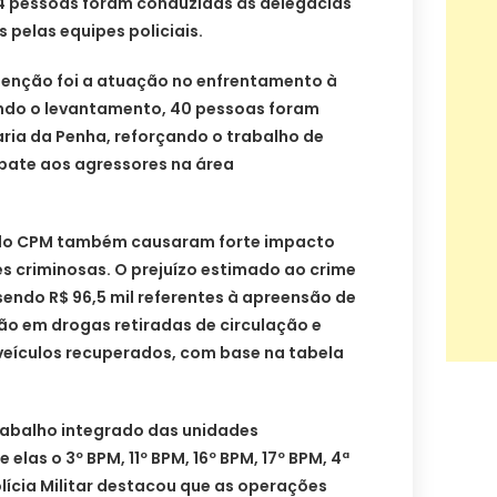
4 pessoas foram conduzidas às delegacias
s pelas equipes policiais.
enção foi a atuação no enfrentamento à
ndo o levantamento, 40 pessoas foram
ria da Penha, reforçando o trabalho de
bate aos agressores na área
elo CPM também causaram forte impacto
s criminosas. O prejuízo estimado ao crime
 sendo R$ 96,5 mil referentes à apreensão de
hão em drogas retiradas de circulação e
 veículos recuperados, com base na tabela
trabalho integrado das unidades
elas o 3º BPM, 11º BPM, 16º BPM, 17º BPM, 4ª
olícia Militar destacou que as operações