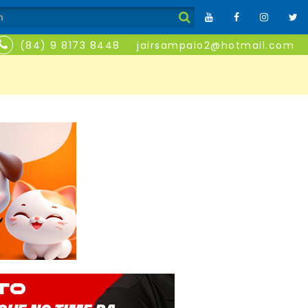
(84) 9 8173 8448
jairsampaio2@hotmail.com