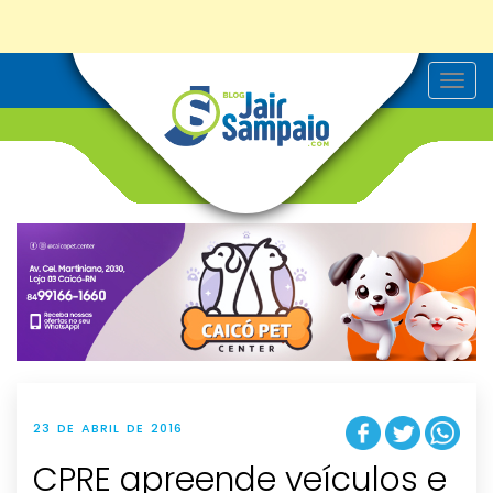
T
o
g
g
l
e
n
a
v
i
g
a
t
i
o
n
23 DE ABRIL DE 2016
CPRE apreende veículos e