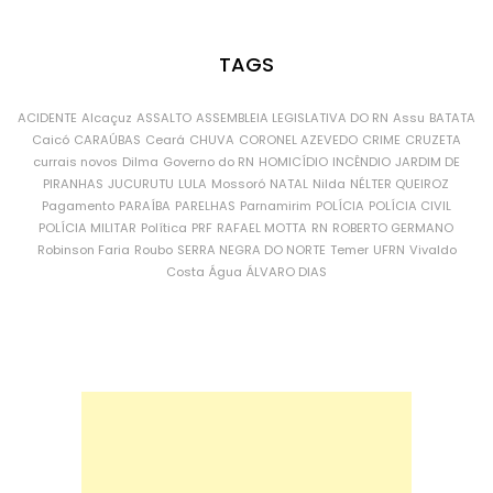
TAGS
ACIDENTE
Alcaçuz
ASSALTO
ASSEMBLEIA LEGISLATIVA DO RN
Assu
BATATA
Caicó
CARAÚBAS
Ceará
CHUVA
CORONEL AZEVEDO
CRIME
CRUZETA
currais novos
Dilma
Governo do RN
HOMICÍDIO
INCÊNDIO
JARDIM DE
PIRANHAS
JUCURUTU
LULA
Mossoró
NATAL
Nilda
NÉLTER QUEIROZ
Pagamento
PARAÍBA
PARELHAS
Parnamirim
POLÍCIA
POLÍCIA CIVIL
POLÍCIA MILITAR
Política
PRF
RAFAEL MOTTA
RN
ROBERTO GERMANO
Robinson Faria
Roubo
SERRA NEGRA DO NORTE
Temer
UFRN
Vivaldo
Costa
Água
ÁLVARO DIAS