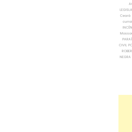
A
LEGISL
Ceará
curra
INCÊ
Mosso
PARA
CIVIL
PO
ROBE
NEGRA 