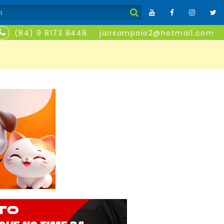
(84) 9 8173 8448
jairsampaio2@hotmail.com