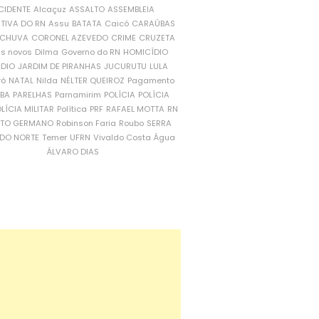
CIDENTE
Alcaçuz
ASSALTO
ASSEMBLEIA
ATIVA DO RN
Assu
BATATA
Caicó
CARAÚBAS
CHUVA
CORONEL AZEVEDO
CRIME
CRUZETA
is novos
Dilma
Governo do RN
HOMICÍDIO
NDIO
JARDIM DE PIRANHAS
JUCURUTU
LULA
ró
NATAL
Nilda
NÉLTER QUEIROZ
Pagamento
ÍBA
PARELHAS
Parnamirim
POLÍCIA
POLÍCIA
LÍCIA MILITAR
Política
PRF
RAFAEL MOTTA
RN
RTO GERMANO
Robinson Faria
Roubo
SERRA
DO NORTE
Temer
UFRN
Vivaldo Costa
Água
ÁLVARO DIAS