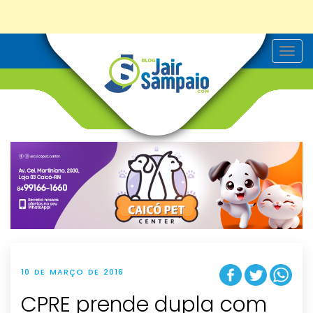
T
o
g
g
l
e
n
a
v
i
g
a
t
i
o
n
10 DE MARÇO DE 2016
CPRE prende dupla com