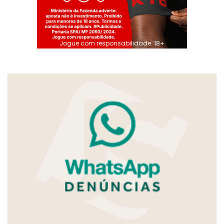
Jogue com responsabilidade. 18+