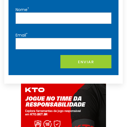
*
Nome
*
Email
ENVIAR