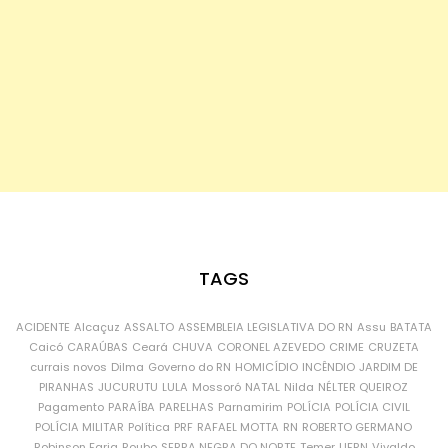
TAGS
ACIDENTE
Alcaçuz
ASSALTO
ASSEMBLEIA LEGISLATIVA DO RN
Assu
BATATA
Caicó
CARAÚBAS
Ceará
CHUVA
CORONEL AZEVEDO
CRIME
CRUZETA
currais novos
Dilma
Governo do RN
HOMICÍDIO
INCÊNDIO
JARDIM DE
PIRANHAS
JUCURUTU
LULA
Mossoró
NATAL
Nilda
NÉLTER QUEIROZ
Pagamento
PARAÍBA
PARELHAS
Parnamirim
POLÍCIA
POLÍCIA CIVIL
POLÍCIA MILITAR
Política
PRF
RAFAEL MOTTA
RN
ROBERTO GERMANO
Robinson Faria
Roubo
SERRA NEGRA DO NORTE
Temer
UFRN
Vivaldo