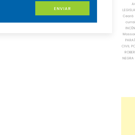
A
ENVIAR
LEGISL
Ceará
curra
INCÊ
Mosso
PARA
CIVIL
PO
ROBE
NEGRA 