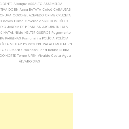
CIDENTE
Alcaçuz
ASSALTO
ASSEMBLEIA
ATIVA DO RN
Assu
BATATA
Caicó
CARAÚBAS
CHUVA
CORONEL AZEVEDO
CRIME
CRUZETA
is novos
Dilma
Governo do RN
HOMICÍDIO
NDIO
JARDIM DE PIRANHAS
JUCURUTU
LULA
ró
NATAL
Nilda
NÉLTER QUEIROZ
Pagamento
ÍBA
PARELHAS
Parnamirim
POLÍCIA
POLÍCIA
LÍCIA MILITAR
Política
PRF
RAFAEL MOTTA
RN
RTO GERMANO
Robinson Faria
Roubo
SERRA
DO NORTE
Temer
UFRN
Vivaldo Costa
Água
ÁLVARO DIAS