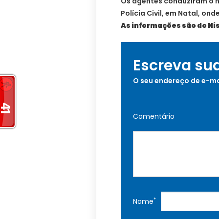
Os agentes conduziram o h
Polícia Civil, em Natal, on
As informações são do Nís
Escreva su
O seu endereço de e-ma
Comentário
*
Nome