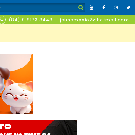
(84) 9 8173 8448
jairsampaio2@hotmail.com