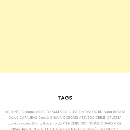
TAGS
ACIDENTE
Alcaçuz
ASSALTO
ASSEMBLEIA LEGISLATIVA DO RN
Assu
BATATA
Caicó
CARAÚBAS
Ceará
CHUVA
CORONEL AZEVEDO
CRIME
CRUZETA
currais novos
Dilma
Governo do RN
HOMICÍDIO
INCÊNDIO
JARDIM DE
PIRANHAS
JUCURUTU
LULA
Mossoró
NATAL
Nilda
NÉLTER QUEIROZ