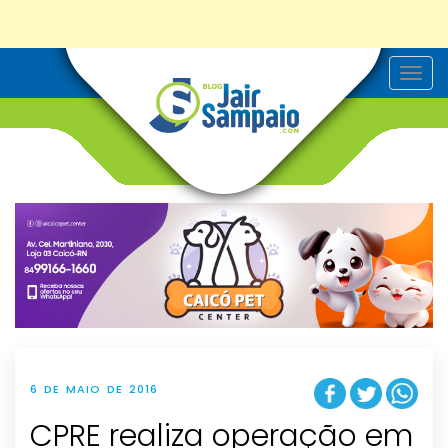
T
o
g
g
l
e
n
a
v
i
g
a
t
i
o
n
6 DE MAIO DE 2016
CPRE realiza operação em