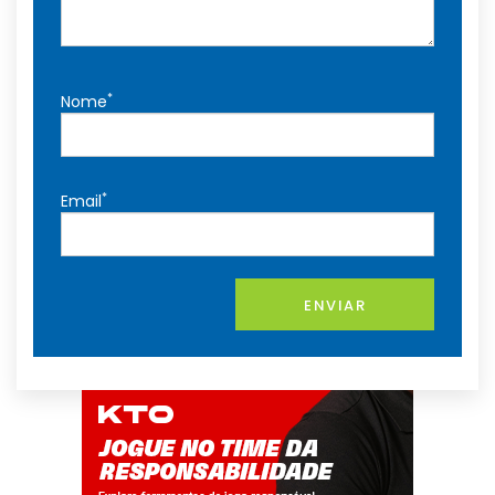
*
Nome
*
Email
ENVIAR