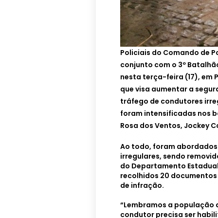
Policiais do Comando de Po
conjunto com o 3º Batalhão
nesta terça-feira (17), e
que visa aumentar a segur
tráfego de condutores irre
foram intensificadas nos ba
Rosa dos Ventos, Jockey C
Ao todo, foram abordados 
irregulares, sendo removid
do Departamento Estadual
recolhidos 20 documentos 
de infração.
“Lembramos a população q
condutor precisa ser habil