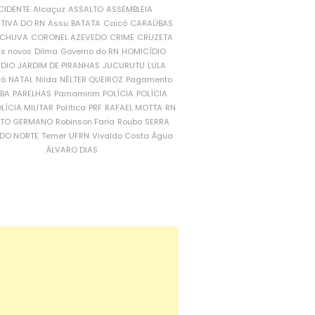
CIDENTE
Alcaçuz
ASSALTO
ASSEMBLEIA
ATIVA DO RN
Assu
BATATA
Caicó
CARAÚBAS
CHUVA
CORONEL AZEVEDO
CRIME
CRUZETA
is novos
Dilma
Governo do RN
HOMICÍDIO
NDIO
JARDIM DE PIRANHAS
JUCURUTU
LULA
ró
NATAL
Nilda
NÉLTER QUEIROZ
Pagamento
ÍBA
PARELHAS
Parnamirim
POLÍCIA
POLÍCIA
LÍCIA MILITAR
Política
PRF
RAFAEL MOTTA
RN
RTO GERMANO
Robinson Faria
Roubo
SERRA
DO NORTE
Temer
UFRN
Vivaldo Costa
Água
ÁLVARO DIAS