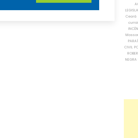
A
LEGISL
Ceará
curra
INCÊ
Mosso
PARA
CIVIL
PO
ROBE
NEGRA 