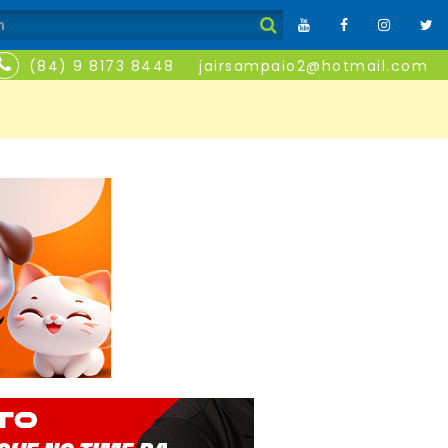
(84) 9 8173 8448
jairsampaio2@hotmail.com