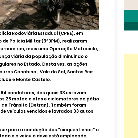
lícia Rodoviária Estadual (CPRE), em
 de Polícia Militar (3ºBPM), realizaram
m Parnamirim, mais uma Operação Motociclo,
ança viária da população diminuindo o
gulares no Estado. Desta vez, as ações
irros Cohabinal, Vale do Sol, Santos Reis,
clube e Monte Castelo.
84 condutores, dos quais 33 estavam
os 28 motocicletas e ciclomotores ao pátio
 de Trânsito (Detran). Também foram
de veículos vencidos e lavrados 33 autos
ue para a condução das “cinquentinhas” o
itado e o veículo deve está emplacado,