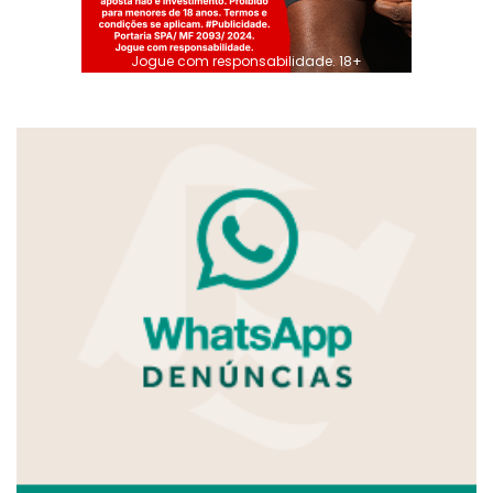
Jogue com responsabilidade. 18+