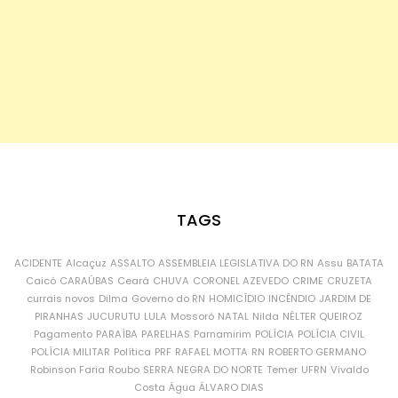
TAGS
ACIDENTE
Alcaçuz
ASSALTO
ASSEMBLEIA LEGISLATIVA DO RN
Assu
BATATA
Caicó
CARAÚBAS
Ceará
CHUVA
CORONEL AZEVEDO
CRIME
CRUZETA
currais novos
Dilma
Governo do RN
HOMICÍDIO
INCÊNDIO
JARDIM DE
PIRANHAS
JUCURUTU
LULA
Mossoró
NATAL
Nilda
NÉLTER QUEIROZ
Pagamento
PARAÍBA
PARELHAS
Parnamirim
POLÍCIA
POLÍCIA CIVIL
POLÍCIA MILITAR
Política
PRF
RAFAEL MOTTA
RN
ROBERTO GERMANO
Robinson Faria
Roubo
SERRA NEGRA DO NORTE
Temer
UFRN
Vivaldo
Costa
Água
ÁLVARO DIAS