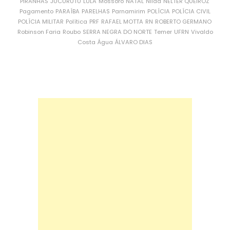
PIRANHAS
JUCURUTU
LULA
Mossoró
NATAL
Nilda
NÉLTER QUEIROZ
Pagamento
PARAÍBA
PARELHAS
Parnamirim
POLÍCIA
POLÍCIA CIVIL
POLÍCIA MILITAR
Política
PRF
RAFAEL MOTTA
RN
ROBERTO GERMANO
Robinson Faria
Roubo
SERRA NEGRA DO NORTE
Temer
UFRN
Vivaldo
Costa
Água
ÁLVARO DIAS