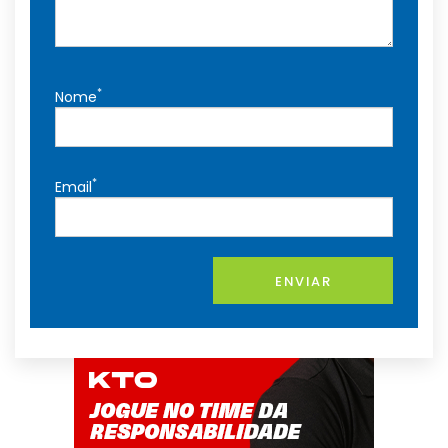
*
Nome
*
Email
ENVIAR