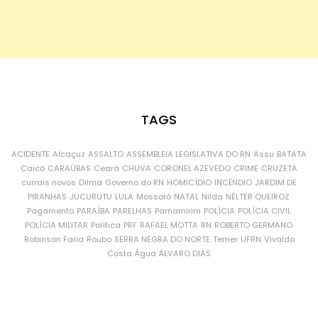
TAGS
ACIDENTE
Alcaçuz
ASSALTO
ASSEMBLEIA LEGISLATIVA DO RN
Assu
BATATA
Caicó
CARAÚBAS
Ceará
CHUVA
CORONEL AZEVEDO
CRIME
CRUZETA
currais novos
Dilma
Governo do RN
HOMICÍDIO
INCÊNDIO
JARDIM DE
PIRANHAS
JUCURUTU
LULA
Mossoró
NATAL
Nilda
NÉLTER QUEIROZ
Pagamento
PARAÍBA
PARELHAS
Parnamirim
POLÍCIA
POLÍCIA CIVIL
POLÍCIA MILITAR
Política
PRF
RAFAEL MOTTA
RN
ROBERTO GERMANO
Robinson Faria
Roubo
SERRA NEGRA DO NORTE
Temer
UFRN
Vivaldo
Costa
Água
ÁLVARO DIAS