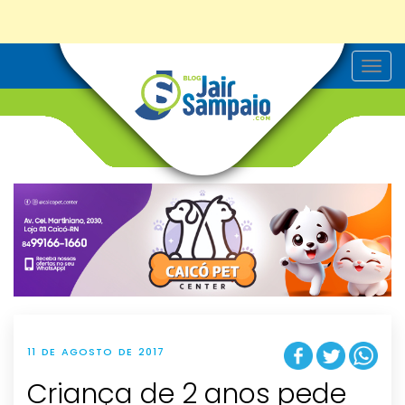
T
o
g
g
l
e
n
a
v
i
g
a
t
i
o
n
11 DE AGOSTO DE 2017
Criança de 2 anos pede