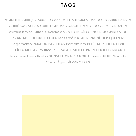
TAGS
ACIDENTE
Alcaçuz
ASSALTO
ASSEMBLEIA LEGISLATIVA DO RN
Assu
BATATA
Caicó
CARAÚBAS
Ceará
CHUVA
CORONEL AZEVEDO
CRIME
CRUZETA
currais novos
Dilma
Governo do RN
HOMICÍDIO
INCÊNDIO
JARDIM DE
PIRANHAS
JUCURUTU
LULA
Mossoró
NATAL
Nilda
NÉLTER QUEIROZ
Pagamento
PARAÍBA
PARELHAS
Parnamirim
POLÍCIA
POLÍCIA CIVIL
POLÍCIA MILITAR
Política
PRF
RAFAEL MOTTA
RN
ROBERTO GERMANO
Robinson Faria
Roubo
SERRA NEGRA DO NORTE
Temer
UFRN
Vivaldo
Costa
Água
ÁLVARO DIAS