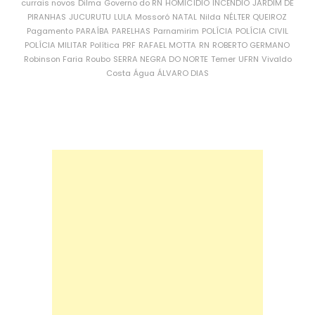
currais novos
Dilma
Governo do RN
HOMICÍDIO
INCÊNDIO
JARDIM DE
PIRANHAS
JUCURUTU
LULA
Mossoró
NATAL
Nilda
NÉLTER QUEIROZ
Pagamento
PARAÍBA
PARELHAS
Parnamirim
POLÍCIA
POLÍCIA CIVIL
POLÍCIA MILITAR
Política
PRF
RAFAEL MOTTA
RN
ROBERTO GERMANO
Robinson Faria
Roubo
SERRA NEGRA DO NORTE
Temer
UFRN
Vivaldo
Costa
Água
ÁLVARO DIAS