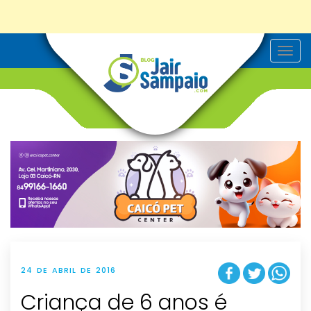
T
o
g
g
l
e
n
a
v
i
g
a
t
i
o
n
24 DE ABRIL DE 2016
Criança de 6 anos é