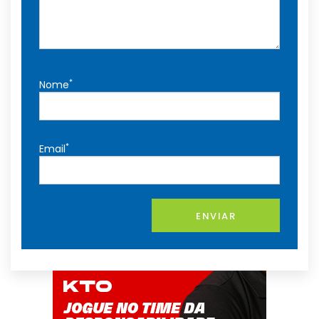
*
Nome
*
Email
ENVIAR