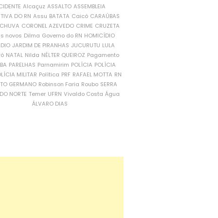
CIDENTE
Alcaçuz
ASSALTO
ASSEMBLEIA
ATIVA DO RN
Assu
BATATA
Caicó
CARAÚBAS
CHUVA
CORONEL AZEVEDO
CRIME
CRUZETA
is novos
Dilma
Governo do RN
HOMICÍDIO
NDIO
JARDIM DE PIRANHAS
JUCURUTU
LULA
ró
NATAL
Nilda
NÉLTER QUEIROZ
Pagamento
ÍBA
PARELHAS
Parnamirim
POLÍCIA
POLÍCIA
LÍCIA MILITAR
Política
PRF
RAFAEL MOTTA
RN
RTO GERMANO
Robinson Faria
Roubo
SERRA
DO NORTE
Temer
UFRN
Vivaldo Costa
Água
ÁLVARO DIAS