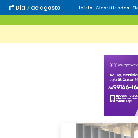
Dia
7
de agosto
Início
Classificados
El