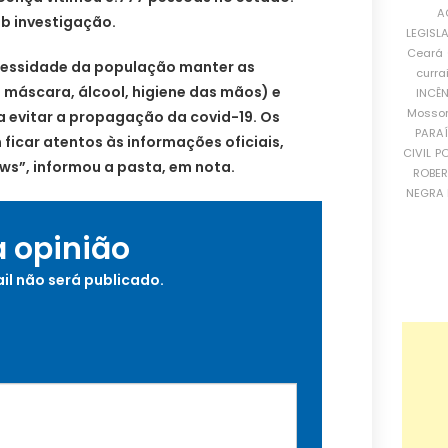
A
ob investigação.
LEGISL
Ceará
ecessidade da população manter as
curra
 máscara, álcool, higiene das mãos) e
INCÊ
Mosso
a evitar a propagação da covid-19. Os
PARA
icar atentos às informações oficiais,
CIVIL
PO
ws”, informou a pasta, em nota.
ROBE
NEGRA 
a opinião
il não será publicado.