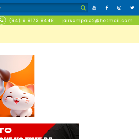
(84) 9 8173 8448
jairsampaio2@hotmail.com