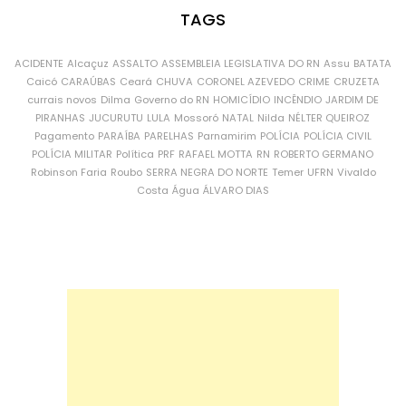
TAGS
ACIDENTE
Alcaçuz
ASSALTO
ASSEMBLEIA LEGISLATIVA DO RN
Assu
BATATA
Caicó
CARAÚBAS
Ceará
CHUVA
CORONEL AZEVEDO
CRIME
CRUZETA
currais novos
Dilma
Governo do RN
HOMICÍDIO
INCÊNDIO
JARDIM DE
PIRANHAS
JUCURUTU
LULA
Mossoró
NATAL
Nilda
NÉLTER QUEIROZ
Pagamento
PARAÍBA
PARELHAS
Parnamirim
POLÍCIA
POLÍCIA CIVIL
POLÍCIA MILITAR
Política
PRF
RAFAEL MOTTA
RN
ROBERTO GERMANO
Robinson Faria
Roubo
SERRA NEGRA DO NORTE
Temer
UFRN
Vivaldo
Costa
Água
ÁLVARO DIAS