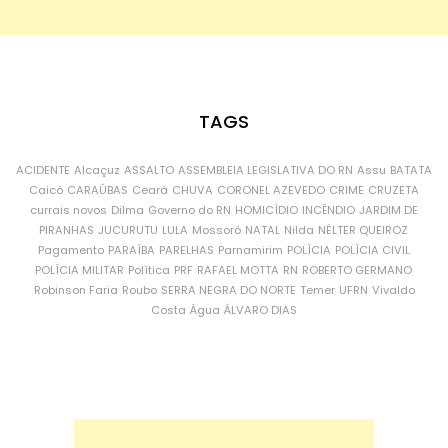
TAGS
ACIDENTE
Alcaçuz
ASSALTO
ASSEMBLEIA LEGISLATIVA DO RN
Assu
BATATA
Caicó
CARAÚBAS
Ceará
CHUVA
CORONEL AZEVEDO
CRIME
CRUZETA
currais novos
Dilma
Governo do RN
HOMICÍDIO
INCÊNDIO
JARDIM DE
PIRANHAS
JUCURUTU
LULA
Mossoró
NATAL
Nilda
NÉLTER QUEIROZ
Pagamento
PARAÍBA
PARELHAS
Parnamirim
POLÍCIA
POLÍCIA CIVIL
POLÍCIA MILITAR
Política
PRF
RAFAEL MOTTA
RN
ROBERTO GERMANO
Robinson Faria
Roubo
SERRA NEGRA DO NORTE
Temer
UFRN
Vivaldo
Costa
Água
ÁLVARO DIAS