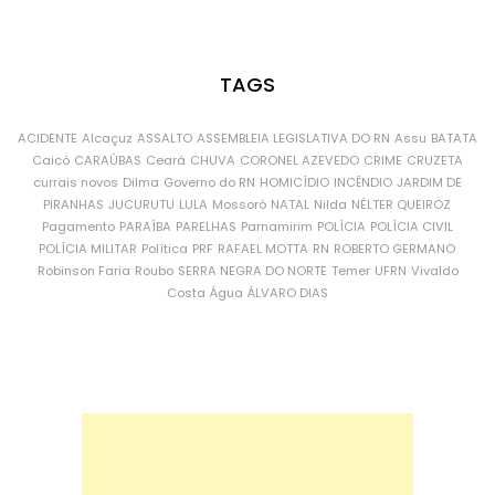
TAGS
ACIDENTE
Alcaçuz
ASSALTO
ASSEMBLEIA LEGISLATIVA DO RN
Assu
BATATA
Caicó
CARAÚBAS
Ceará
CHUVA
CORONEL AZEVEDO
CRIME
CRUZETA
currais novos
Dilma
Governo do RN
HOMICÍDIO
INCÊNDIO
JARDIM DE
PIRANHAS
JUCURUTU
LULA
Mossoró
NATAL
Nilda
NÉLTER QUEIROZ
Pagamento
PARAÍBA
PARELHAS
Parnamirim
POLÍCIA
POLÍCIA CIVIL
POLÍCIA MILITAR
Política
PRF
RAFAEL MOTTA
RN
ROBERTO GERMANO
Robinson Faria
Roubo
SERRA NEGRA DO NORTE
Temer
UFRN
Vivaldo
Costa
Água
ÁLVARO DIAS