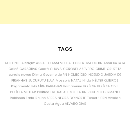
TAGS
ACIDENTE
Alcaçuz
ASSALTO
ASSEMBLEIA LEGISLATIVA DO RN
Assu
BATATA
Caicó
CARAÚBAS
Ceará
CHUVA
CORONEL AZEVEDO
CRIME
CRUZETA
currais novos
Dilma
Governo do RN
HOMICÍDIO
INCÊNDIO
JARDIM DE
PIRANHAS
JUCURUTU
LULA
Mossoró
NATAL
Nilda
NÉLTER QUEIROZ
Pagamento
PARAÍBA
PARELHAS
Parnamirim
POLÍCIA
POLÍCIA CIVIL
POLÍCIA MILITAR
Política
PRF
RAFAEL MOTTA
RN
ROBERTO GERMANO
Robinson Faria
Roubo
SERRA NEGRA DO NORTE
Temer
UFRN
Vivaldo
Costa
Água
ÁLVARO DIAS