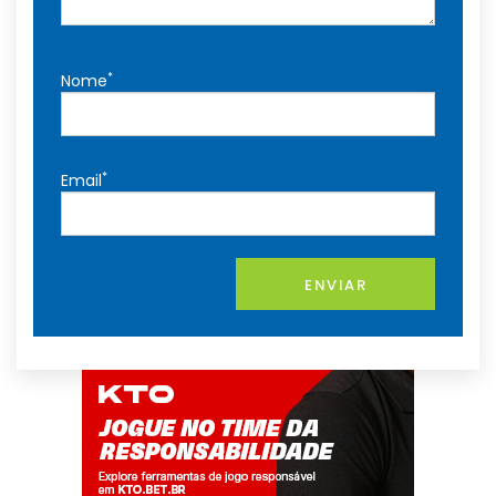
*
Nome
*
Email
ENVIAR