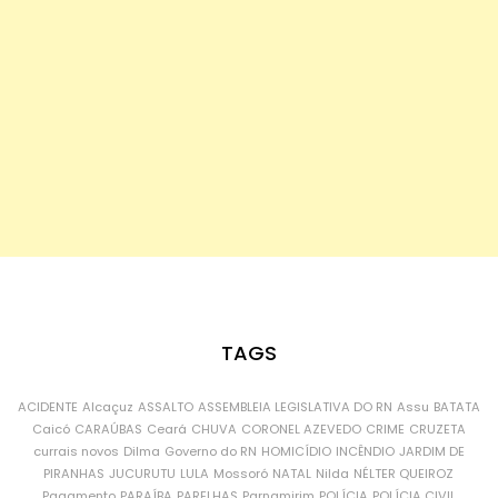
TAGS
ACIDENTE
Alcaçuz
ASSALTO
ASSEMBLEIA LEGISLATIVA DO RN
Assu
BATATA
Caicó
CARAÚBAS
Ceará
CHUVA
CORONEL AZEVEDO
CRIME
CRUZETA
currais novos
Dilma
Governo do RN
HOMICÍDIO
INCÊNDIO
JARDIM DE
PIRANHAS
JUCURUTU
LULA
Mossoró
NATAL
Nilda
NÉLTER QUEIROZ
Pagamento
PARAÍBA
PARELHAS
Parnamirim
POLÍCIA
POLÍCIA CIVIL