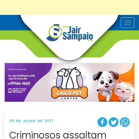
T
o
g
g
l
e
n
a
v
i
g
a
t
i
o
n
20 DE JULHO DE 2017
Criminosos assaltam