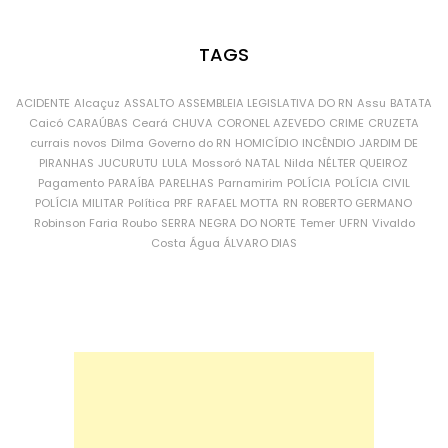
TAGS
ACIDENTE
Alcaçuz
ASSALTO
ASSEMBLEIA LEGISLATIVA DO RN
Assu
BATATA
Caicó
CARAÚBAS
Ceará
CHUVA
CORONEL AZEVEDO
CRIME
CRUZETA
currais novos
Dilma
Governo do RN
HOMICÍDIO
INCÊNDIO
JARDIM DE
PIRANHAS
JUCURUTU
LULA
Mossoró
NATAL
Nilda
NÉLTER QUEIROZ
Pagamento
PARAÍBA
PARELHAS
Parnamirim
POLÍCIA
POLÍCIA CIVIL
POLÍCIA MILITAR
Política
PRF
RAFAEL MOTTA
RN
ROBERTO GERMANO
Robinson Faria
Roubo
SERRA NEGRA DO NORTE
Temer
UFRN
Vivaldo
Costa
Água
ÁLVARO DIAS