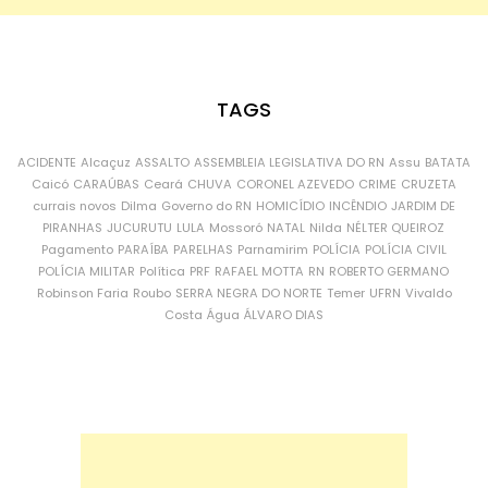
TAGS
ACIDENTE
Alcaçuz
ASSALTO
ASSEMBLEIA LEGISLATIVA DO RN
Assu
BATATA
Caicó
CARAÚBAS
Ceará
CHUVA
CORONEL AZEVEDO
CRIME
CRUZETA
currais novos
Dilma
Governo do RN
HOMICÍDIO
INCÊNDIO
JARDIM DE
PIRANHAS
JUCURUTU
LULA
Mossoró
NATAL
Nilda
NÉLTER QUEIROZ
Pagamento
PARAÍBA
PARELHAS
Parnamirim
POLÍCIA
POLÍCIA CIVIL
POLÍCIA MILITAR
Política
PRF
RAFAEL MOTTA
RN
ROBERTO GERMANO
Robinson Faria
Roubo
SERRA NEGRA DO NORTE
Temer
UFRN
Vivaldo
Costa
Água
ÁLVARO DIAS