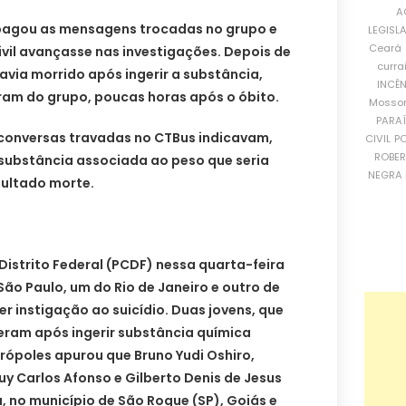
A
pagou as mensagens trocadas no grupo e
LEGISL
Ceará
Civil avançasse nas investigações. Depois de
curra
avia morrido após ingerir a substância,
INCÊ
am do grupo, poucas horas após o óbito.
Mosso
PARA
conversas travadas no CTBus indicavam,
CIVIL
PO
ROBE
 substância associada ao peso que seria
NEGRA 
sultado morte.
o Distrito Federal (PCDF) nessa quarta-feira
São Paulo, um do Rio de Janeiro e outro de
er instigação ao suicídio. Duas jovens, que
eram após ingerir substância química
rópoles apurou que Bruno Yudi Oshiro,
uy Carlos Afonso e Gilberto Denis de Jesus
a, no município de São Roque (SP), Goiás e