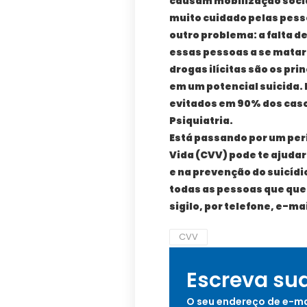
causam mobilização socia
muito cuidado pelas pesso
outro problema: a falta d
essas pessoas a se matar
drogas ilícitas são os pr
em um potencial suicida.
evitados em 90% dos caso
Psiquiatria.
Está passando por um perí
Vida (CVV) pode te ajudar
e na prevenção do suicíd
todas as pessoas que que
sigilo, por telefone, e-ma
CVV
Escreva su
O seu endereço de e-ma