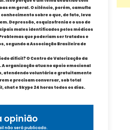
l. Isso porque é um tema debatido com
as em geral. O silêncio, porém, camufla
e conhecimento sobre o que, de fato, leva
em. Depressão, esquizofrenia e o uso de
incipais males identificados pelos médicos
 Problemas que poderiam ser tratados e
s, segundo a Associação Brasileira de
odo difícil? O Centro de Valorização da
. A organização atua no apoio emocional
io, atendendo voluntária e gratuitamente
rem e precisam conversar, sob total
il, chat e Skype 24 horas todos os dias.
a opinião
il não será publicado.