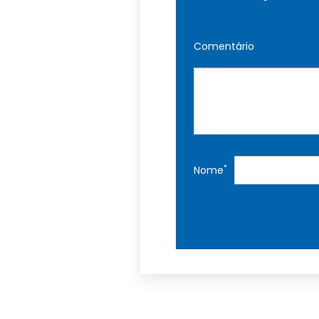
Comentário
*
Nome