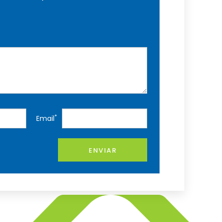
*
Email
ENVIAR