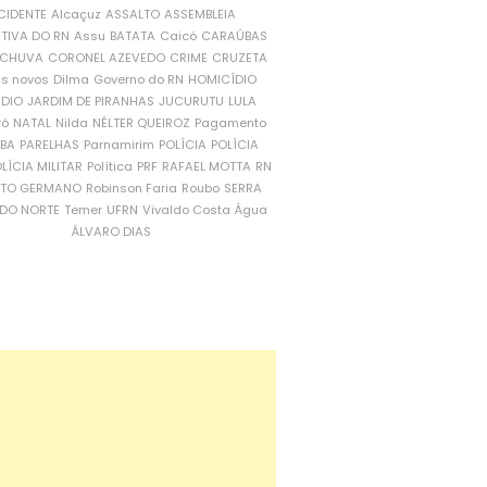
CIDENTE
Alcaçuz
ASSALTO
ASSEMBLEIA
ATIVA DO RN
Assu
BATATA
Caicó
CARAÚBAS
CHUVA
CORONEL AZEVEDO
CRIME
CRUZETA
is novos
Dilma
Governo do RN
HOMICÍDIO
NDIO
JARDIM DE PIRANHAS
JUCURUTU
LULA
ró
NATAL
Nilda
NÉLTER QUEIROZ
Pagamento
ÍBA
PARELHAS
Parnamirim
POLÍCIA
POLÍCIA
LÍCIA MILITAR
Política
PRF
RAFAEL MOTTA
RN
RTO GERMANO
Robinson Faria
Roubo
SERRA
DO NORTE
Temer
UFRN
Vivaldo Costa
Água
ÁLVARO DIAS