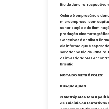
Rio de Janeiro, respectiva
Oshiro é empresário e don
microempresa, com capital 
sonorização e de iluminaçã
produção cinematográfica 
Gonçalves é analista finance
ele informa que é separado
servidor no Rio de Janeiro.
os investigadores encont
Brasília.
NOTA DO METRÓPOLES:
Busque ajuda
O Metrópoles tem a políti
de suicídio ou tentativas