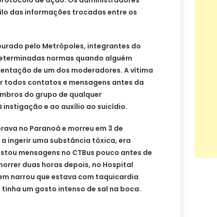
rotocolo de ação. Os administradores
ilo das informações trocadas entre os
purado pelo Metrópoles, integrantes do
determinadas normas quando alguém
rientação de um dos moderadores. A vítima
r todos contatos e mensagens antes da
membros do grupo de qualquer
 instigação e ao auxílio ao suicídio.
orava no Paranoá e morreu em 3 de
 a ingerir uma substância tóxica, era
postou mensagens no CTBus pouco antes de
morrer duas horas depois, no Hospital
vem narrou que estava com taquicardia
 tinha um gosto intenso de sal na boca.