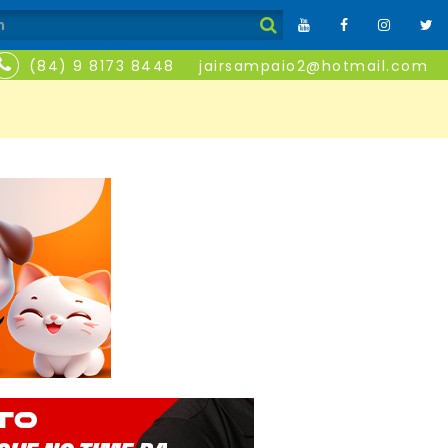
(84) 9 8173 8448
jairsampaio2@hotmail.com