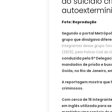
ao suicídio c
autoextermín
Foto: Reprodução
Segundo o portal Metrópo
grupo que divulgava difere
Integrantes desse grupo fo
(29/9), pela Polícia Civil do 
conduzida pela 6ª Delegaci
mandados de prisão e busc
Goiás, no Rio de Janeiro, em
A reportagem mostra que h
criminosos.
Com cerca de 16 integrante
em inglês utilizada para se