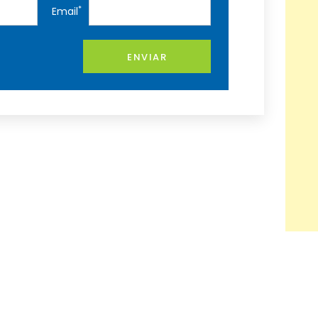
*
Email
ENVIAR