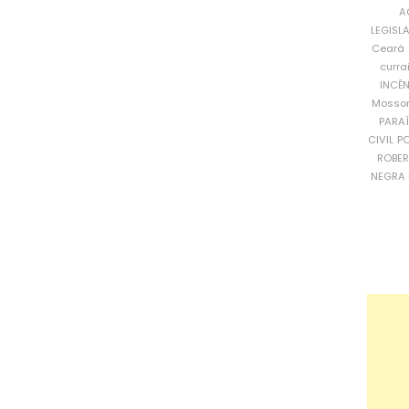
A
LEGISL
Ceará
curra
INCÊ
Mosso
PARA
CIVIL
PO
ROBE
NEGRA 