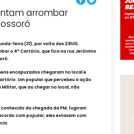
entam arrombar
Mossoró
unda-feira (31), por volta das 23h10,
ar o 4° Cartório, que fica na rua Jerônimo
oró.
ens encapuzados chegaram no local e
artório. Um popular que percebeu a ação
 Militar, que ao chegar no local, não
 conhecido da chegada da PM, fugiram
acordo com popular, eles estavam com
cia.