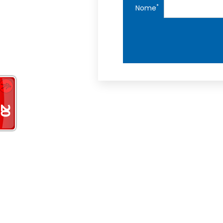
*
Nome