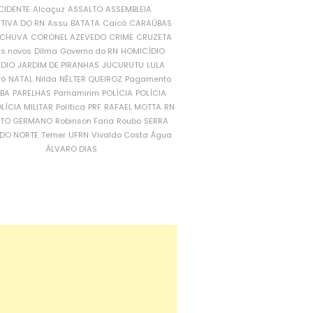
CIDENTE
Alcaçuz
ASSALTO
ASSEMBLEIA
ATIVA DO RN
Assu
BATATA
Caicó
CARAÚBAS
CHUVA
CORONEL AZEVEDO
CRIME
CRUZETA
is novos
Dilma
Governo do RN
HOMICÍDIO
NDIO
JARDIM DE PIRANHAS
JUCURUTU
LULA
ró
NATAL
Nilda
NÉLTER QUEIROZ
Pagamento
ÍBA
PARELHAS
Parnamirim
POLÍCIA
POLÍCIA
LÍCIA MILITAR
Política
PRF
RAFAEL MOTTA
RN
RTO GERMANO
Robinson Faria
Roubo
SERRA
DO NORTE
Temer
UFRN
Vivaldo Costa
Água
ÁLVARO DIAS