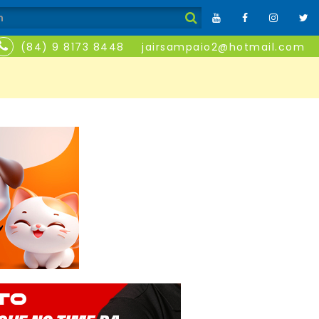
(84) 9 8173 8448
jairsampaio2@hotmail.com