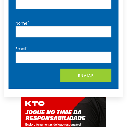
*
Nome
*
Email
ENVIAR