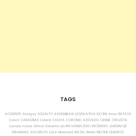
TAGS
ACIDENTE
Alcaçuz
ASSALTO
ASSEMBLEIA LEGISLATIVA DO RN
Assu
BATATA
Caicó
CARAÚBAS
Ceará
CHUVA
CORONEL AZEVEDO
CRIME
CRUZETA
currais novos
Dilma
Governo do RN
HOMICÍDIO
INCÊNDIO
JARDIM DE
PIRANHAS
JUCURUTU
LULA
Mossoró
NATAL
Nilda
NÉLTER QUEIROZ