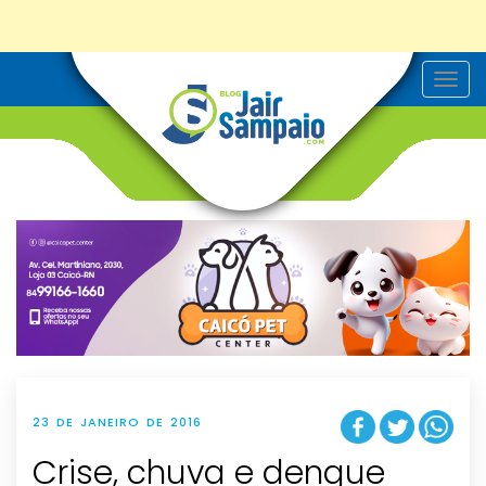
T
o
g
g
l
e
n
a
v
i
g
a
t
i
o
n
23 DE JANEIRO DE 2016
Crise, chuva e dengue