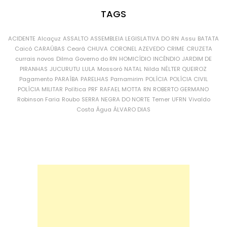
TAGS
ACIDENTE
Alcaçuz
ASSALTO
ASSEMBLEIA LEGISLATIVA DO RN
Assu
BATATA
Caicó
CARAÚBAS
Ceará
CHUVA
CORONEL AZEVEDO
CRIME
CRUZETA
currais novos
Dilma
Governo do RN
HOMICÍDIO
INCÊNDIO
JARDIM DE
PIRANHAS
JUCURUTU
LULA
Mossoró
NATAL
Nilda
NÉLTER QUEIROZ
Pagamento
PARAÍBA
PARELHAS
Parnamirim
POLÍCIA
POLÍCIA CIVIL
POLÍCIA MILITAR
Política
PRF
RAFAEL MOTTA
RN
ROBERTO GERMANO
Robinson Faria
Roubo
SERRA NEGRA DO NORTE
Temer
UFRN
Vivaldo
Costa
Água
ÁLVARO DIAS