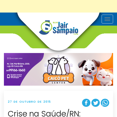
T
o
g
g
l
e
n
a
v
i
g
a
t
i
o
n
27 DE OUTUBRO DE 2015
Crise na Saúde/RN: