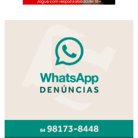
Jogue com responsabilidade. 18+