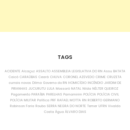
TAGS
ACIDENTE
Alcaçuz
ASSALTO
ASSEMBLEIA LEGISLATIVA DO RN
Assu
BATATA
Caicó
CARAÚBAS
Ceará
CHUVA
CORONEL AZEVEDO
CRIME
CRUZETA
currais novos
Dilma
Governo do RN
HOMICÍDIO
INCÊNDIO
JARDIM DE
PIRANHAS
JUCURUTU
LULA
Mossoró
NATAL
Nilda
NÉLTER QUEIROZ
Pagamento
PARAÍBA
PARELHAS
Parnamirim
POLÍCIA
POLÍCIA CIVIL
POLÍCIA MILITAR
Política
PRF
RAFAEL MOTTA
RN
ROBERTO GERMANO
Robinson Faria
Roubo
SERRA NEGRA DO NORTE
Temer
UFRN
Vivaldo
Costa
Água
ÁLVARO DIAS