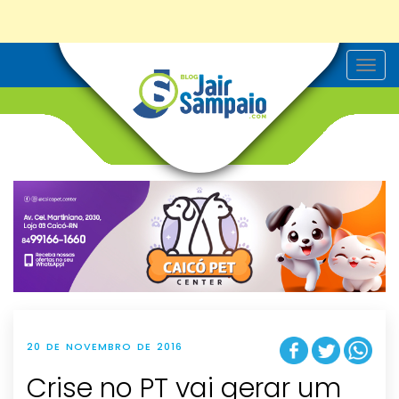
T
o
g
g
l
e
n
a
v
i
g
a
t
i
o
n
20 DE NOVEMBRO DE 2016
Crise no PT vai gerar um