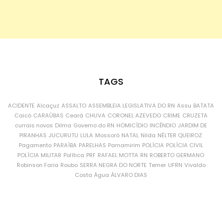
TAGS
ACIDENTE
Alcaçuz
ASSALTO
ASSEMBLEIA LEGISLATIVA DO RN
Assu
BATATA
Caicó
CARAÚBAS
Ceará
CHUVA
CORONEL AZEVEDO
CRIME
CRUZETA
currais novos
Dilma
Governo do RN
HOMICÍDIO
INCÊNDIO
JARDIM DE
PIRANHAS
JUCURUTU
LULA
Mossoró
NATAL
Nilda
NÉLTER QUEIROZ
Pagamento
PARAÍBA
PARELHAS
Parnamirim
POLÍCIA
POLÍCIA CIVIL
POLÍCIA MILITAR
Política
PRF
RAFAEL MOTTA
RN
ROBERTO GERMANO
Robinson Faria
Roubo
SERRA NEGRA DO NORTE
Temer
UFRN
Vivaldo
Costa
Água
ÁLVARO DIAS