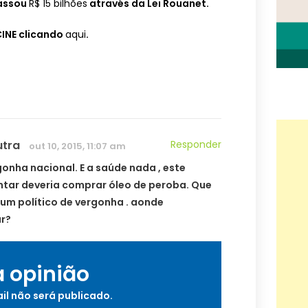
passou
R$ 15 bilhões
através da Lei Rouanet.
INE clicando
aqui
.
utra
Responder
out 10, 2015, 11:07 am
onha nacional. E a saúde nada , este
tar deveria comprar óleo de peroba. Que
um político de vergonha . aonde
r?
a opinião
il não será publicado.