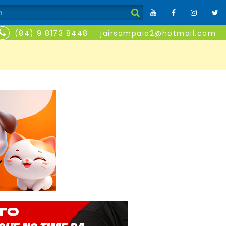
(84) 9 8173 8448
jairsampaio2@hotmail.com