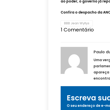
ao poder, o governo já re
Confira o despacho da ANC
BBB Jean Wyllys
1
Comentário
Paulo d
Uma verg
parlamen
apareça 
encontra
Escreva su
O seu endereço de e-ma