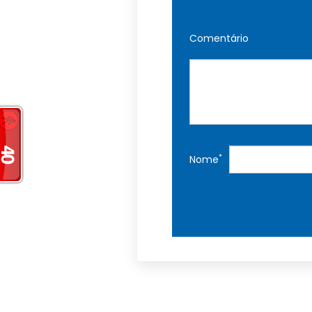
Comentário
*
Nome