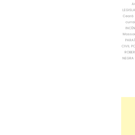
A
LEGISL
Ceará
curra
INCÊ
Mosso
PARA
CIVIL
PO
ROBE
NEGRA 