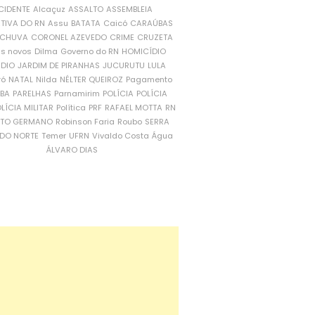
CIDENTE
Alcaçuz
ASSALTO
ASSEMBLEIA
ATIVA DO RN
Assu
BATATA
Caicó
CARAÚBAS
CHUVA
CORONEL AZEVEDO
CRIME
CRUZETA
is novos
Dilma
Governo do RN
HOMICÍDIO
NDIO
JARDIM DE PIRANHAS
JUCURUTU
LULA
ró
NATAL
Nilda
NÉLTER QUEIROZ
Pagamento
ÍBA
PARELHAS
Parnamirim
POLÍCIA
POLÍCIA
LÍCIA MILITAR
Política
PRF
RAFAEL MOTTA
RN
RTO GERMANO
Robinson Faria
Roubo
SERRA
DO NORTE
Temer
UFRN
Vivaldo Costa
Água
ÁLVARO DIAS