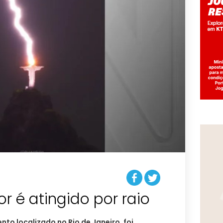
r é atingido por raio
to localizado no Rio de Janeiro, foi