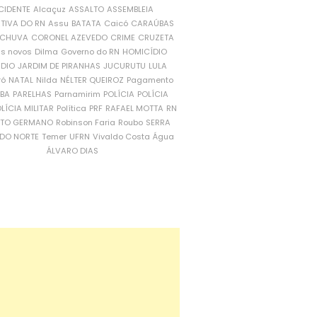
CIDENTE
Alcaçuz
ASSALTO
ASSEMBLEIA
ATIVA DO RN
Assu
BATATA
Caicó
CARAÚBAS
CHUVA
CORONEL AZEVEDO
CRIME
CRUZETA
is novos
Dilma
Governo do RN
HOMICÍDIO
NDIO
JARDIM DE PIRANHAS
JUCURUTU
LULA
ró
NATAL
Nilda
NÉLTER QUEIROZ
Pagamento
ÍBA
PARELHAS
Parnamirim
POLÍCIA
POLÍCIA
LÍCIA MILITAR
Política
PRF
RAFAEL MOTTA
RN
RTO GERMANO
Robinson Faria
Roubo
SERRA
DO NORTE
Temer
UFRN
Vivaldo Costa
Água
ÁLVARO DIAS