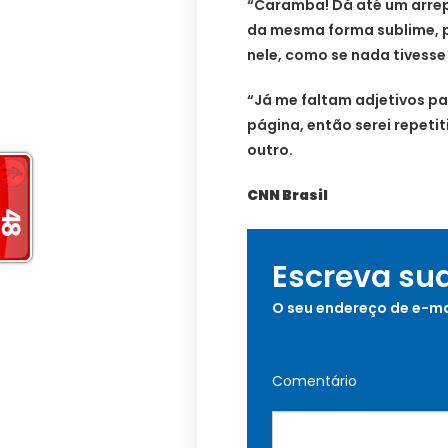
“Caramba! Dá até um arrepio
da mesma forma sublime, p
nele, como se nada tivesse
“Já me faltam adjetivos pa
página, então serei repeti
outro.
CNN Brasil
Escreva su
O seu endereço de e-ma
Comentário