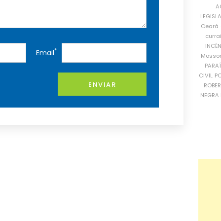
A
LEGISL
Ceará
curra
INCÊ
*
Email
Mosso
PARA
CIVIL
PO
ENVIAR
ROBE
NEGRA 