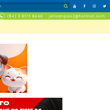
(84) 9 8173 8448
jairsampaio2@hotmail.com