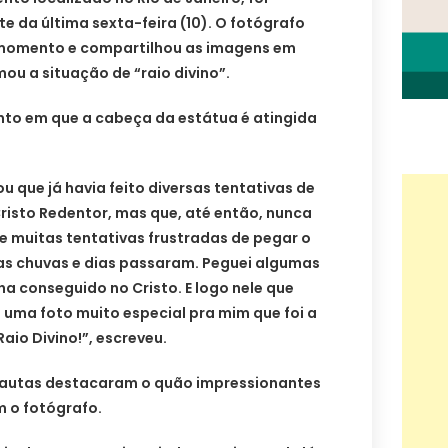
te da última sexta-feira (10). O fotógrafo
 momento e compartilhou as imagens em
mou a situação de “raio divino”.
to em que a cabeça da estátua é atingida
 que já havia feito diversas tentativas de
Cristo Redentor, mas que, até então, nunca
e muitas tentativas frustradas de pegar o
tas chuvas e dias passaram. Peguei algumas
ha conseguido no Cristo. E logo nele que
 uma foto muito especial pra mim que foi a
aio Divino!”, escreveu.
nautas destacaram o quão impressionantes
m o fotógrafo.