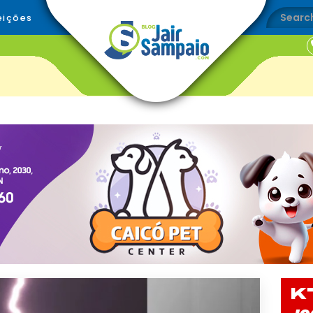
eições