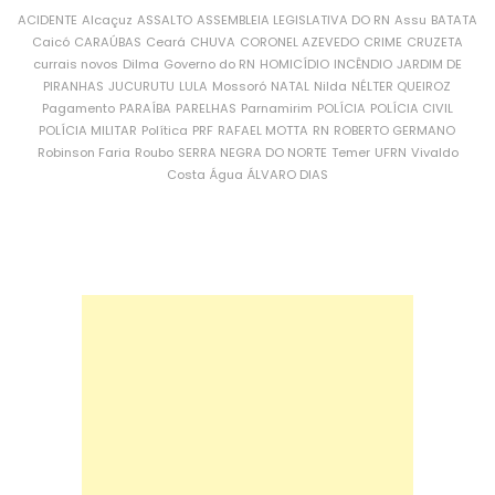
ACIDENTE
Alcaçuz
ASSALTO
ASSEMBLEIA LEGISLATIVA DO RN
Assu
BATATA
Caicó
CARAÚBAS
Ceará
CHUVA
CORONEL AZEVEDO
CRIME
CRUZETA
currais novos
Dilma
Governo do RN
HOMICÍDIO
INCÊNDIO
JARDIM DE
PIRANHAS
JUCURUTU
LULA
Mossoró
NATAL
Nilda
NÉLTER QUEIROZ
Pagamento
PARAÍBA
PARELHAS
Parnamirim
POLÍCIA
POLÍCIA CIVIL
POLÍCIA MILITAR
Política
PRF
RAFAEL MOTTA
RN
ROBERTO GERMANO
Robinson Faria
Roubo
SERRA NEGRA DO NORTE
Temer
UFRN
Vivaldo
Costa
Água
ÁLVARO DIAS