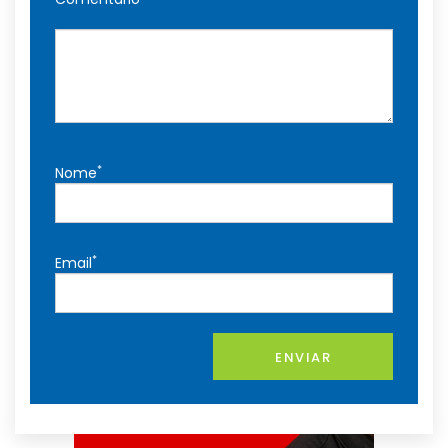
*
Nome
*
Email
ENVIAR