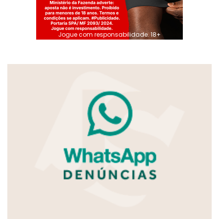
Jogue com responsabilidade. 18+