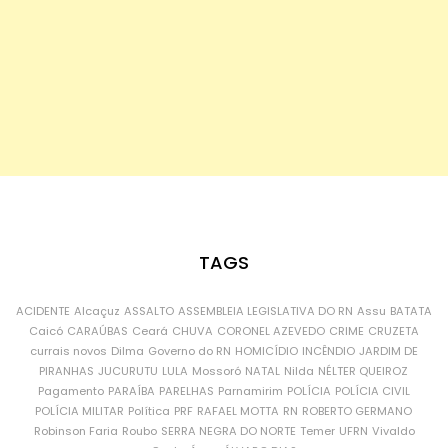
TAGS
ACIDENTE
Alcaçuz
ASSALTO
ASSEMBLEIA LEGISLATIVA DO RN
Assu
BATATA
Caicó
CARAÚBAS
Ceará
CHUVA
CORONEL AZEVEDO
CRIME
CRUZETA
currais novos
Dilma
Governo do RN
HOMICÍDIO
INCÊNDIO
JARDIM DE
PIRANHAS
JUCURUTU
LULA
Mossoró
NATAL
Nilda
NÉLTER QUEIROZ
Pagamento
PARAÍBA
PARELHAS
Parnamirim
POLÍCIA
POLÍCIA CIVIL
POLÍCIA MILITAR
Política
PRF
RAFAEL MOTTA
RN
ROBERTO GERMANO
Robinson Faria
Roubo
SERRA NEGRA DO NORTE
Temer
UFRN
Vivaldo