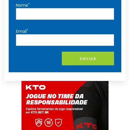
*
Nome
*
Email
ENVIAR