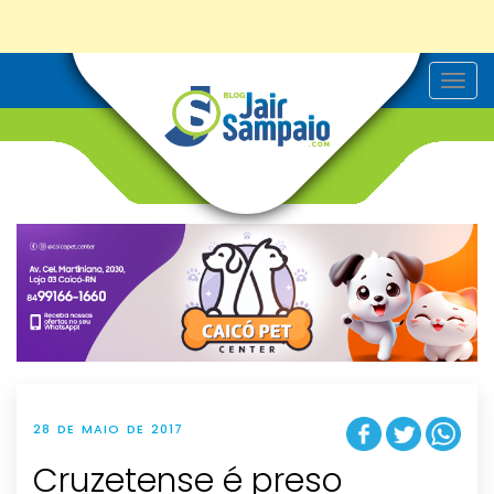
T
o
g
g
l
e
n
a
v
i
g
a
t
i
o
n
28 DE MAIO DE 2017
Cruzetense é preso