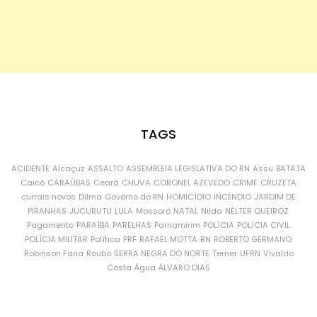
TAGS
ACIDENTE
Alcaçuz
ASSALTO
ASSEMBLEIA LEGISLATIVA DO RN
Assu
BATATA
Caicó
CARAÚBAS
Ceará
CHUVA
CORONEL AZEVEDO
CRIME
CRUZETA
currais novos
Dilma
Governo do RN
HOMICÍDIO
INCÊNDIO
JARDIM DE
PIRANHAS
JUCURUTU
LULA
Mossoró
NATAL
Nilda
NÉLTER QUEIROZ
Pagamento
PARAÍBA
PARELHAS
Parnamirim
POLÍCIA
POLÍCIA CIVIL
POLÍCIA MILITAR
Política
PRF
RAFAEL MOTTA
RN
ROBERTO GERMANO
Robinson Faria
Roubo
SERRA NEGRA DO NORTE
Temer
UFRN
Vivaldo
Costa
Água
ÁLVARO DIAS