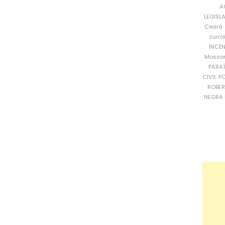
A
LEGISL
Ceará
curra
INCÊ
Mosso
PARA
CIVIL
PO
ROBE
NEGRA 