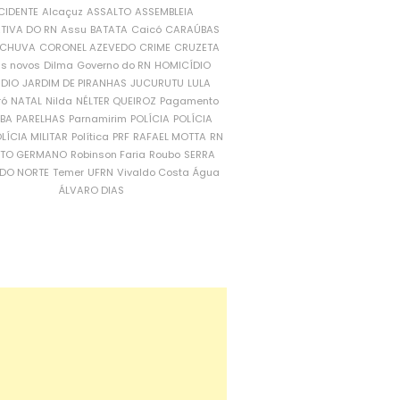
CIDENTE
Alcaçuz
ASSALTO
ASSEMBLEIA
ATIVA DO RN
Assu
BATATA
Caicó
CARAÚBAS
CHUVA
CORONEL AZEVEDO
CRIME
CRUZETA
is novos
Dilma
Governo do RN
HOMICÍDIO
NDIO
JARDIM DE PIRANHAS
JUCURUTU
LULA
ró
NATAL
Nilda
NÉLTER QUEIROZ
Pagamento
ÍBA
PARELHAS
Parnamirim
POLÍCIA
POLÍCIA
LÍCIA MILITAR
Política
PRF
RAFAEL MOTTA
RN
RTO GERMANO
Robinson Faria
Roubo
SERRA
DO NORTE
Temer
UFRN
Vivaldo Costa
Água
ÁLVARO DIAS