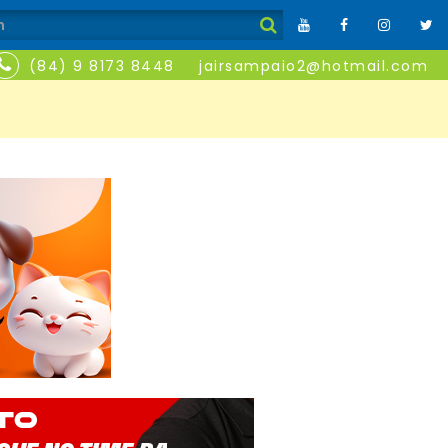
(84) 9 8173 8448
jairsampaio2@hotmail.com