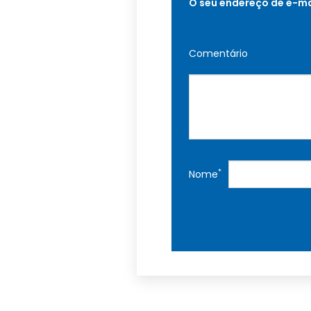
O seu endereço de e-ma
Comentário
*
Nome