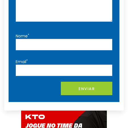
*
Nome
*
Email
ENVIAR