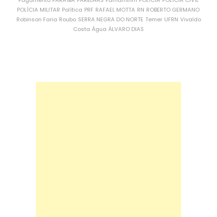
Pagamento
PARAÍBA
PARELHAS
Parnamirim
POLÍCIA
POLÍCIA CIVIL
POLÍCIA MILITAR
Política
PRF
RAFAEL MOTTA
RN
ROBERTO GERMANO
Robinson Faria
Roubo
SERRA NEGRA DO NORTE
Temer
UFRN
Vivaldo
Costa
Água
ÁLVARO DIAS