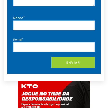
*
Nome
*
Email
ENVIAR