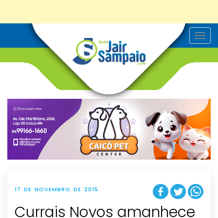
T
o
g
g
l
e
n
a
v
i
g
a
t
i
o
n
17 DE NOVEMBRO DE 2015
Currais Novos amanhece