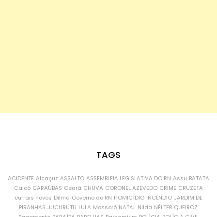
TAGS
ACIDENTE
Alcaçuz
ASSALTO
ASSEMBLEIA LEGISLATIVA DO RN
Assu
BATATA
Caicó
CARAÚBAS
Ceará
CHUVA
CORONEL AZEVEDO
CRIME
CRUZETA
currais novos
Dilma
Governo do RN
HOMICÍDIO
INCÊNDIO
JARDIM DE
PIRANHAS
JUCURUTU
LULA
Mossoró
NATAL
Nilda
NÉLTER QUEIROZ