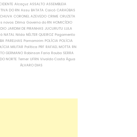
CIDENTE
Alcaçuz
ASSALTO
ASSEMBLEIA
ATIVA DO RN
Assu
BATATA
Caicó
CARAÚBAS
CHUVA
CORONEL AZEVEDO
CRIME
CRUZETA
is novos
Dilma
Governo do RN
HOMICÍDIO
NDIO
JARDIM DE PIRANHAS
JUCURUTU
LULA
ró
NATAL
Nilda
NÉLTER QUEIROZ
Pagamento
ÍBA
PARELHAS
Parnamirim
POLÍCIA
POLÍCIA
LÍCIA MILITAR
Política
PRF
RAFAEL MOTTA
RN
RTO GERMANO
Robinson Faria
Roubo
SERRA
DO NORTE
Temer
UFRN
Vivaldo Costa
Água
ÁLVARO DIAS