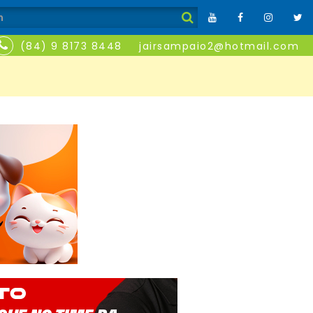
(84) 9 8173 8448
jairsampaio2@hotmail.com