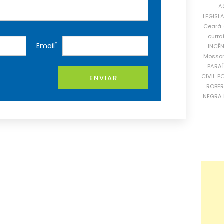
A
LEGISL
Ceará
curra
*
Email
INCÊ
Mosso
PARA
CIVIL
PO
ENVIAR
ROBE
NEGRA 