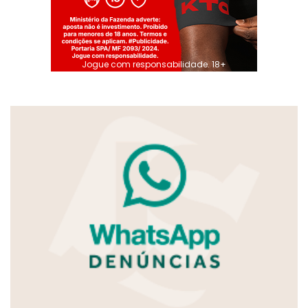
Jogue com responsabilidade. 18+