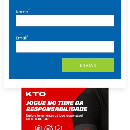
*
Nome
*
Email
ENVIAR