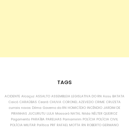
TAGS
ACIDENTE
Alcaçuz
ASSALTO
ASSEMBLEIA LEGISLATIVA DO RN
Assu
BATATA
Caicó
CARAÚBAS
Ceará
CHUVA
CORONEL AZEVEDO
CRIME
CRUZETA
currais novos
Dilma
Governo do RN
HOMICÍDIO
INCÊNDIO
JARDIM DE
PIRANHAS
JUCURUTU
LULA
Mossoró
NATAL
Nilda
NÉLTER QUEIROZ
Pagamento
PARAÍBA
PARELHAS
Parnamirim
POLÍCIA
POLÍCIA CIVIL
POLÍCIA MILITAR
Política
PRF
RAFAEL MOTTA
RN
ROBERTO GERMANO