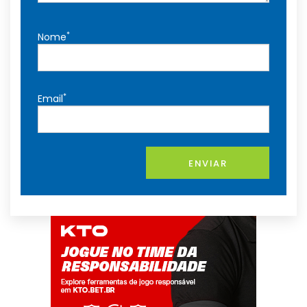
*
Nome
*
Email
ENVIAR