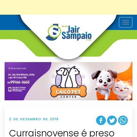
T
o
g
g
l
e
n
a
v
i
g
a
t
i
o
n
2 DE DEZEMBRO DE 2016
Curraisnovense é preso