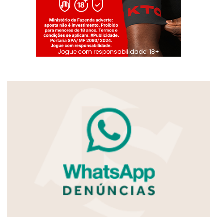
Jogue com responsabilidade. 18+