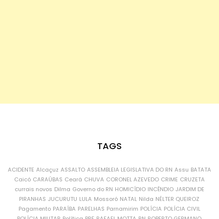
TAGS
ACIDENTE
Alcaçuz
ASSALTO
ASSEMBLEIA LEGISLATIVA DO RN
Assu
BATATA
Caicó
CARAÚBAS
Ceará
CHUVA
CORONEL AZEVEDO
CRIME
CRUZETA
currais novos
Dilma
Governo do RN
HOMICÍDIO
INCÊNDIO
JARDIM DE
PIRANHAS
JUCURUTU
LULA
Mossoró
NATAL
Nilda
NÉLTER QUEIROZ
Pagamento
PARAÍBA
PARELHAS
Parnamirim
POLÍCIA
POLÍCIA CIVIL
POLÍCIA MILITAR
Política
PRF
RAFAEL MOTTA
RN
ROBERTO GERMANO