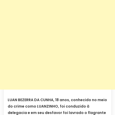
LUAN BEZERRA DA CUNHA, 18 anos, conhecido no meio
do crime como LUANZINHO, foi conduzido à
delegacia e em seu desfavor foi lavrado o flagrante