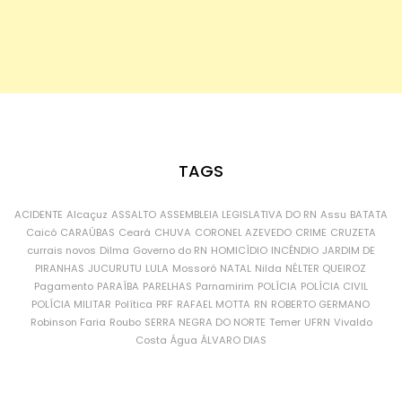
TAGS
ACIDENTE
Alcaçuz
ASSALTO
ASSEMBLEIA LEGISLATIVA DO RN
Assu
BATATA
Caicó
CARAÚBAS
Ceará
CHUVA
CORONEL AZEVEDO
CRIME
CRUZETA
currais novos
Dilma
Governo do RN
HOMICÍDIO
INCÊNDIO
JARDIM DE
PIRANHAS
JUCURUTU
LULA
Mossoró
NATAL
Nilda
NÉLTER QUEIROZ
Pagamento
PARAÍBA
PARELHAS
Parnamirim
POLÍCIA
POLÍCIA CIVIL
POLÍCIA MILITAR
Política
PRF
RAFAEL MOTTA
RN
ROBERTO GERMANO
Robinson Faria
Roubo
SERRA NEGRA DO NORTE
Temer
UFRN
Vivaldo
Costa
Água
ÁLVARO DIAS