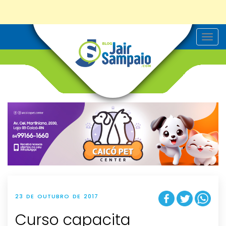
T
o
g
g
l
e
n
a
v
i
g
a
t
i
o
n
23 DE OUTUBRO DE 2017
Curso capacita