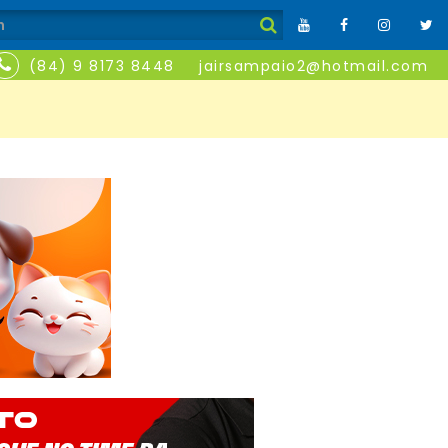
(84) 9 8173 8448
jairsampaio2@hotmail.com