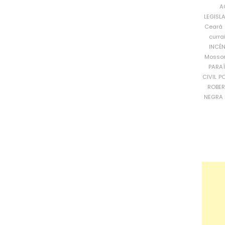
A
LEGISL
Ceará
curra
INCÊ
Mosso
PARA
CIVIL
PO
ROBE
NEGRA 