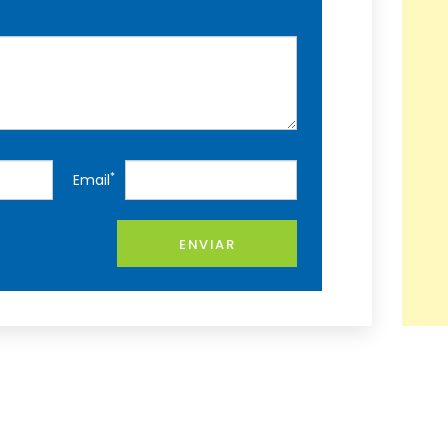
*
Email
ENVIAR