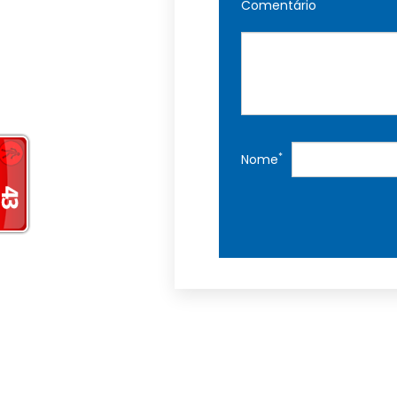
Comentário
*
Nome