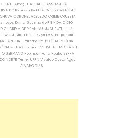
CIDENTE
Alcaçuz
ASSALTO
ASSEMBLEIA
ATIVA DO RN
Assu
BATATA
Caicó
CARAÚBAS
CHUVA
CORONEL AZEVEDO
CRIME
CRUZETA
is novos
Dilma
Governo do RN
HOMICÍDIO
NDIO
JARDIM DE PIRANHAS
JUCURUTU
LULA
ró
NATAL
Nilda
NÉLTER QUEIROZ
Pagamento
ÍBA
PARELHAS
Parnamirim
POLÍCIA
POLÍCIA
LÍCIA MILITAR
Política
PRF
RAFAEL MOTTA
RN
RTO GERMANO
Robinson Faria
Roubo
SERRA
DO NORTE
Temer
UFRN
Vivaldo Costa
Água
ÁLVARO DIAS