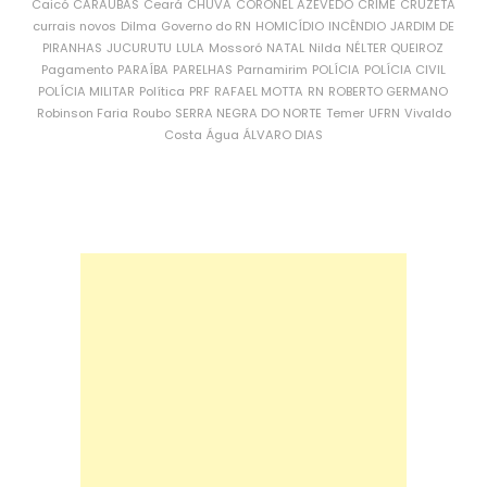
Caicó
CARAÚBAS
Ceará
CHUVA
CORONEL AZEVEDO
CRIME
CRUZETA
currais novos
Dilma
Governo do RN
HOMICÍDIO
INCÊNDIO
JARDIM DE
PIRANHAS
JUCURUTU
LULA
Mossoró
NATAL
Nilda
NÉLTER QUEIROZ
Pagamento
PARAÍBA
PARELHAS
Parnamirim
POLÍCIA
POLÍCIA CIVIL
POLÍCIA MILITAR
Política
PRF
RAFAEL MOTTA
RN
ROBERTO GERMANO
Robinson Faria
Roubo
SERRA NEGRA DO NORTE
Temer
UFRN
Vivaldo
Costa
Água
ÁLVARO DIAS