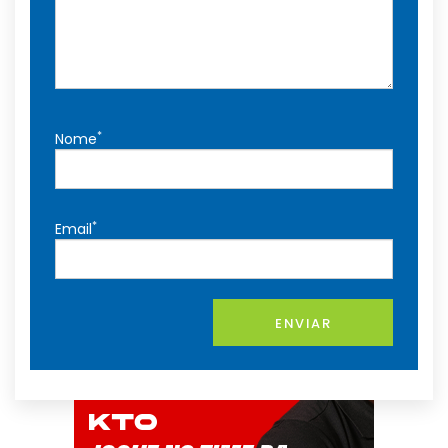
*
Nome
*
Email
ENVIAR