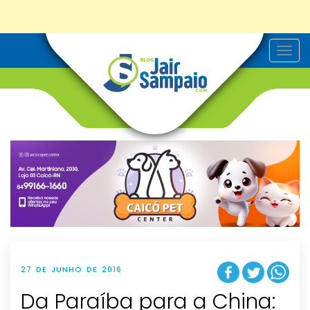
T
o
g
g
l
e
n
a
v
i
g
a
t
i
o
n
27 DE JUNHO DE 2016
Da Paraíba para a China: