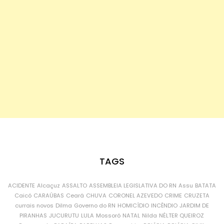
TAGS
ACIDENTE
Alcaçuz
ASSALTO
ASSEMBLEIA LEGISLATIVA DO RN
Assu
BATATA
Caicó
CARAÚBAS
Ceará
CHUVA
CORONEL AZEVEDO
CRIME
CRUZETA
currais novos
Dilma
Governo do RN
HOMICÍDIO
INCÊNDIO
JARDIM DE
PIRANHAS
JUCURUTU
LULA
Mossoró
NATAL
Nilda
NÉLTER QUEIROZ