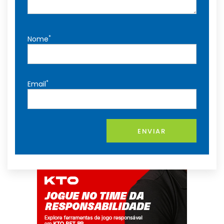
*
Nome
*
Email
ENVIAR