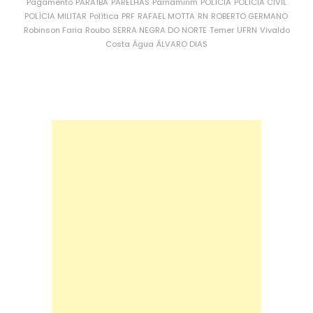
Pagamento
PARAÍBA
PARELHAS
Parnamirim
POLÍCIA
POLÍCIA CIVIL
POLÍCIA MILITAR
Política
PRF
RAFAEL MOTTA
RN
ROBERTO GERMANO
Robinson Faria
Roubo
SERRA NEGRA DO NORTE
Temer
UFRN
Vivaldo
Costa
Água
ÁLVARO DIAS