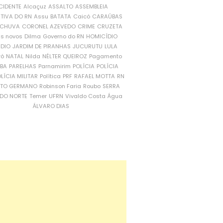
CIDENTE
Alcaçuz
ASSALTO
ASSEMBLEIA
ATIVA DO RN
Assu
BATATA
Caicó
CARAÚBAS
CHUVA
CORONEL AZEVEDO
CRIME
CRUZETA
is novos
Dilma
Governo do RN
HOMICÍDIO
NDIO
JARDIM DE PIRANHAS
JUCURUTU
LULA
ró
NATAL
Nilda
NÉLTER QUEIROZ
Pagamento
ÍBA
PARELHAS
Parnamirim
POLÍCIA
POLÍCIA
LÍCIA MILITAR
Política
PRF
RAFAEL MOTTA
RN
RTO GERMANO
Robinson Faria
Roubo
SERRA
DO NORTE
Temer
UFRN
Vivaldo Costa
Água
ÁLVARO DIAS