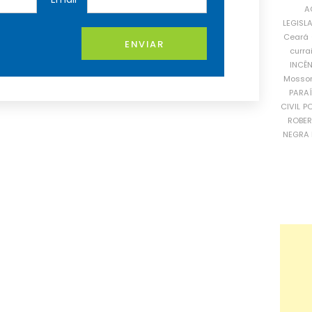
A
LEGISL
Ceará
ENVIAR
curra
INCÊ
Mosso
PARA
CIVIL
PO
ROBE
NEGRA 