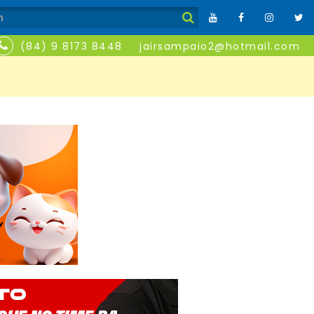
(84) 9 8173 8448
jairsampaio2@hotmail.com