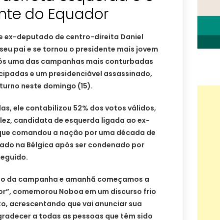
ente do Equador
e ex-deputado de centro-direita Daniel
seu pai e se tornou o presidente mais jovem
Após uma das campanhas mais conturbadas
ecipadas e um presidenciável assassinado,
 turno neste domingo (15).
s, ele contabilizou 52% dos votos válidos,
lez, candidata de esquerda ligada ao ex-
, que comandou a nação por uma década de
ilado na Bélgica após ser condenado por
seguido.
tulo da campanha e amanhã começamos a
or”, comemorou Noboa em um discurso frio
o, acrescentando que vai anunciar sua
gradecer a todas as pessoas que têm sido