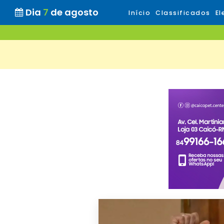
Dia
7
de agosto
Início
Classificados
El