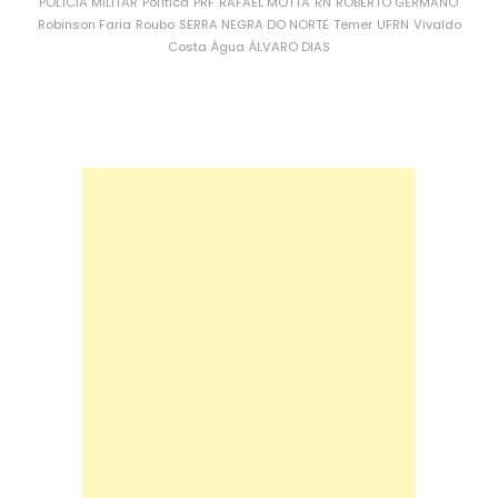
POLÍCIA MILITAR
Política
PRF
RAFAEL MOTTA
RN
ROBERTO GERMANO
Robinson Faria
Roubo
SERRA NEGRA DO NORTE
Temer
UFRN
Vivaldo
Costa
Água
ÁLVARO DIAS