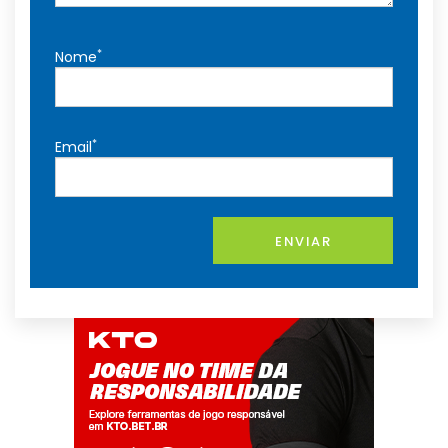
*
Nome
*
Email
ENVIAR