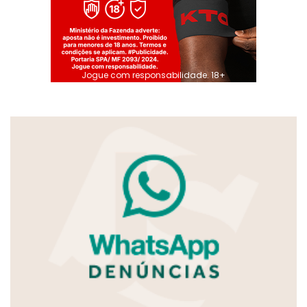
Jogue com responsabilidade. 18+