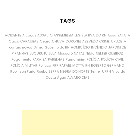
TAGS
ACIDENTE
Alcaçuz
ASSALTO
ASSEMBLEIA LEGISLATIVA DO RN
Assu
BATATA
Caicó
CARAÚBAS
Ceará
CHUVA
CORONEL AZEVEDO
CRIME
CRUZETA
currais novos
Dilma
Governo do RN
HOMICÍDIO
INCÊNDIO
JARDIM DE
PIRANHAS
JUCURUTU
LULA
Mossoró
NATAL
Nilda
NÉLTER QUEIROZ
Pagamento
PARAÍBA
PARELHAS
Parnamirim
POLÍCIA
POLÍCIA CIVIL
POLÍCIA MILITAR
Política
PRF
RAFAEL MOTTA
RN
ROBERTO GERMANO
Robinson Faria
Roubo
SERRA NEGRA DO NORTE
Temer
UFRN
Vivaldo
Costa
Água
ÁLVARO DIAS