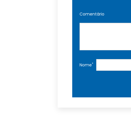
Comentário
*
Nome