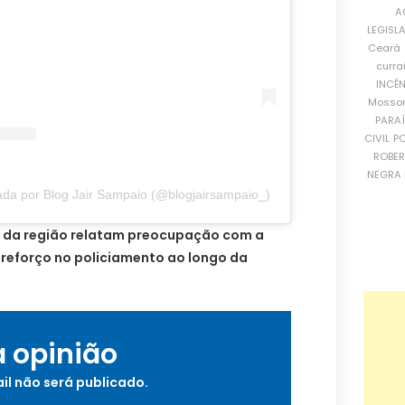
A
LEGISL
Ceará
curra
INCÊ
Mosso
PARA
CIVIL
PO
ROBE
NEGRA 
da por Blog Jair Sampaio (@blogjairsampaio_)
 da região relatam preocupação com a
 reforço no policiamento ao longo da
a opinião
il não será publicado.