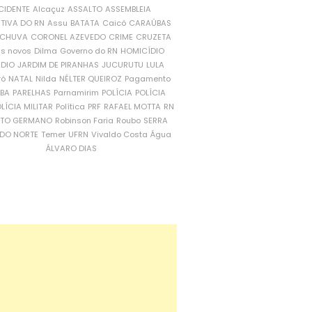
CIDENTE
Alcaçuz
ASSALTO
ASSEMBLEIA
ATIVA DO RN
Assu
BATATA
Caicó
CARAÚBAS
CHUVA
CORONEL AZEVEDO
CRIME
CRUZETA
is novos
Dilma
Governo do RN
HOMICÍDIO
NDIO
JARDIM DE PIRANHAS
JUCURUTU
LULA
ró
NATAL
Nilda
NÉLTER QUEIROZ
Pagamento
ÍBA
PARELHAS
Parnamirim
POLÍCIA
POLÍCIA
LÍCIA MILITAR
Política
PRF
RAFAEL MOTTA
RN
RTO GERMANO
Robinson Faria
Roubo
SERRA
DO NORTE
Temer
UFRN
Vivaldo Costa
Água
ÁLVARO DIAS