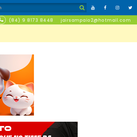
(84) 9 8173 8448
jairsampaio2@hotmail.com