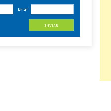
*
Email
ENVIAR