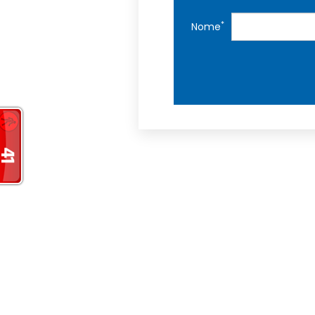
*
Nome