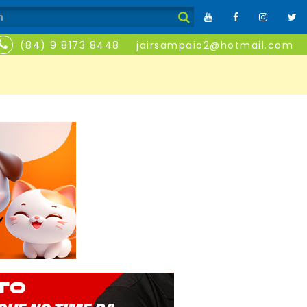
(84) 9 8173 8448
jairsampaio2@hotmail.com