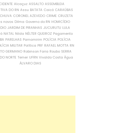
CIDENTE
Alcaçuz
ASSALTO
ASSEMBLEIA
ATIVA DO RN
Assu
BATATA
Caicó
CARAÚBAS
CHUVA
CORONEL AZEVEDO
CRIME
CRUZETA
is novos
Dilma
Governo do RN
HOMICÍDIO
NDIO
JARDIM DE PIRANHAS
JUCURUTU
LULA
ró
NATAL
Nilda
NÉLTER QUEIROZ
Pagamento
ÍBA
PARELHAS
Parnamirim
POLÍCIA
POLÍCIA
LÍCIA MILITAR
Política
PRF
RAFAEL MOTTA
RN
RTO GERMANO
Robinson Faria
Roubo
SERRA
DO NORTE
Temer
UFRN
Vivaldo Costa
Água
ÁLVARO DIAS