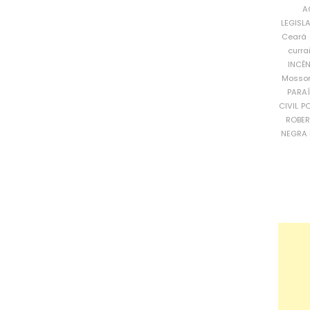
A
LEGISL
Ceará
curra
INCÊ
Mosso
PARA
CIVIL
PO
ROBE
NEGRA 