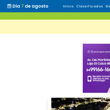
Dia
7
de agosto
Início
Classificados
El