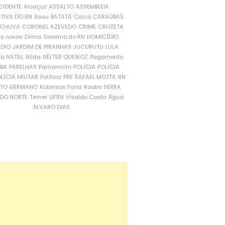
CIDENTE
Alcaçuz
ASSALTO
ASSEMBLEIA
ATIVA DO RN
Assu
BATATA
Caicó
CARAÚBAS
CHUVA
CORONEL AZEVEDO
CRIME
CRUZETA
is novos
Dilma
Governo do RN
HOMICÍDIO
NDIO
JARDIM DE PIRANHAS
JUCURUTU
LULA
ró
NATAL
Nilda
NÉLTER QUEIROZ
Pagamento
ÍBA
PARELHAS
Parnamirim
POLÍCIA
POLÍCIA
LÍCIA MILITAR
Política
PRF
RAFAEL MOTTA
RN
RTO GERMANO
Robinson Faria
Roubo
SERRA
DO NORTE
Temer
UFRN
Vivaldo Costa
Água
ÁLVARO DIAS