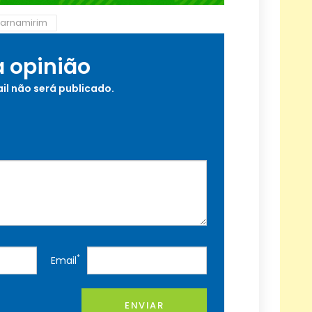
arnamirim
a opinião
il não será publicado.
*
Email
ENVIAR