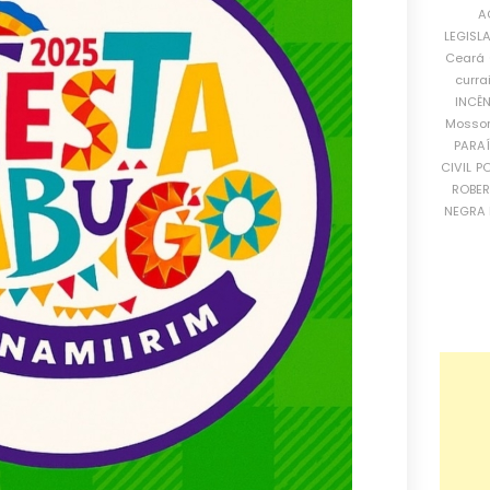
A
LEGISL
Ceará
curra
INCÊ
Mosso
PARA
CIVIL
PO
ROBE
NEGRA 