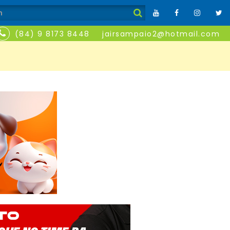
(84) 9 8173 8448
jairsampaio2@hotmail.com