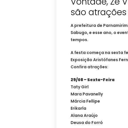
Vontade, Zé V
são atrações
A prefeitura de Parnamirim
Sabugo, e esse ano, o eve
tempos.
A festa começa na sexta fe
Exposição Aristófanes Fer
Confira atrações:
29/08 – Sexta-Feira
Taty Girl
Mara Pavanelly
Márcia Fellipe
Erikarla
Alana Araújo
Deusa do Forró