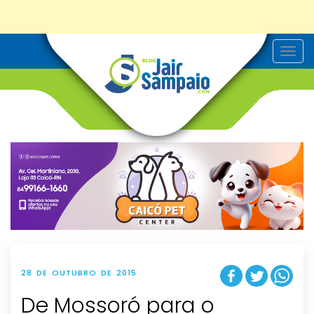
T
o
g
g
l
e
n
a
v
i
g
a
t
i
o
n
28 DE OUTUBRO DE 2015
De Mossoró para o