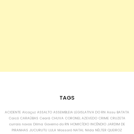
TAGS
ACIDENTE
Alcaçuz
ASSALTO
ASSEMBLEIA LEGISLATIVA DO RN
Assu
BATATA
Caicó
CARAÚBAS
Ceará
CHUVA
CORONEL AZEVEDO
CRIME
CRUZETA
currais novos
Dilma
Governo do RN
HOMICÍDIO
INCÊNDIO
JARDIM DE
PIRANHAS
JUCURUTU
LULA
Mossoró
NATAL
Nilda
NÉLTER QUEIROZ