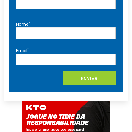
*
Nome
*
Email
ENVIAR