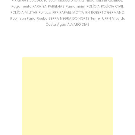
PIRANHAS
JUCURUTU
LULA
Mossoró
NATAL
Nilda
NÉLTER QUEIROZ
Pagamento
PARAÍBA
PARELHAS
Parnamirim
POLÍCIA
POLÍCIA CIVIL
POLÍCIA MILITAR
Política
PRF
RAFAEL MOTTA
RN
ROBERTO GERMANO
Robinson Faria
Roubo
SERRA NEGRA DO NORTE
Temer
UFRN
Vivaldo
Costa
Água
ÁLVARO DIAS