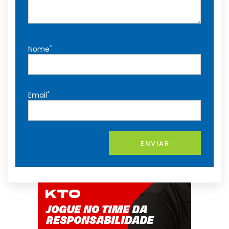
*
Nome
*
Email
ENVIAR