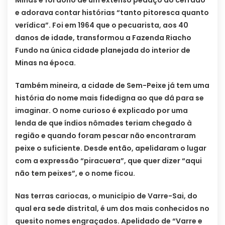
Minas e foi dono de um extenso pedaço do cerrado
e adorava contar histórias “tanto pitoresca quanto
verídica”. Foi em 1964 que o pecuarista, aos 40
danos de idade, transformou a Fazenda Riacho
Fundo na única cidade planejada do interior de
Minas na época.
Também mineira, a cidade de Sem-Peixe já tem uma
história do nome mais fidedigna ao que dá para se
imaginar. O nome curioso é explicado por uma
lenda de que índios nômades teriam chegado à
região e quando foram pescar não encontraram
peixe o suficiente. Desde então, apelidaram o lugar
com a expressão “piracuera”, que quer dizer “aqui
não tem peixes”, e o nome ficou.
Nas terras cariocas, o município de Varre-Sai, do
qual era sede distrital, é um dos mais conhecidos no
quesito nomes engraçados. Apelidado de “Varre e