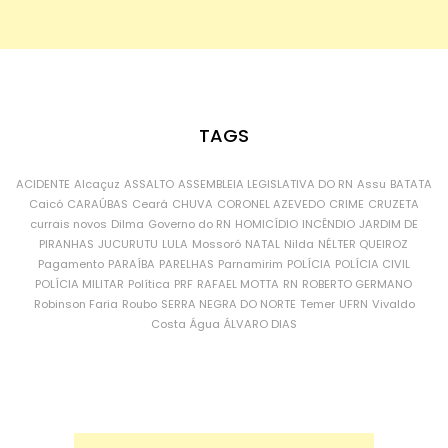
TAGS
ACIDENTE
Alcaçuz
ASSALTO
ASSEMBLEIA LEGISLATIVA DO RN
Assu
BATATA
Caicó
CARAÚBAS
Ceará
CHUVA
CORONEL AZEVEDO
CRIME
CRUZETA
currais novos
Dilma
Governo do RN
HOMICÍDIO
INCÊNDIO
JARDIM DE
PIRANHAS
JUCURUTU
LULA
Mossoró
NATAL
Nilda
NÉLTER QUEIROZ
Pagamento
PARAÍBA
PARELHAS
Parnamirim
POLÍCIA
POLÍCIA CIVIL
POLÍCIA MILITAR
Política
PRF
RAFAEL MOTTA
RN
ROBERTO GERMANO
Robinson Faria
Roubo
SERRA NEGRA DO NORTE
Temer
UFRN
Vivaldo
Costa
Água
ÁLVARO DIAS